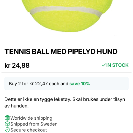
TENNIS BALL MED PIPELYD HUND
Skip
to
the
kr 24,88
IN STOCK
beginning
of
the
kr 22,47
Buy 2 for
each and
save
10
%
images
gallery
Dette er ikke en tygge leketøy. Skal brukes under tilsyn
av hunden.
Worldwide shipping
Shipped from Sweden
Secure checkout