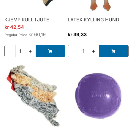
KJEMP RULL I JUTE
LATEX KYLLING HUND
Special
kr 42,54
Price
kr 60,19
kr 39,33
Regular Price
−
+
−
+