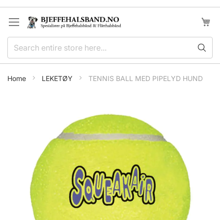
Skip
to
My Ca
Content
Home
LEKETØY
TENNIS BALL MED PIPELYD HUND
Skip
to
the
end
of
the
images
gallery