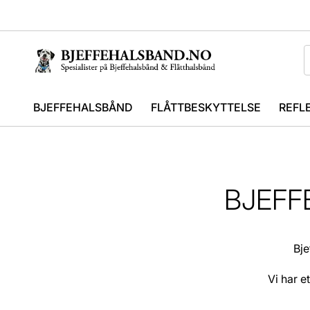
BJEFFEHALSBÅND
FLÅTTBESKYTTELSE
REFL
BJEFF
Bje
Vi har e