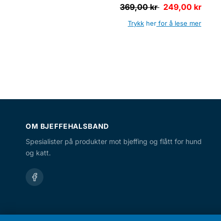
369,00 kr
249,00 kr
Trykk
her
for å lese mer
OM BJEFFEHALSBAND
Spesialister på produkter mot bjeffing og flått for hund
og katt.