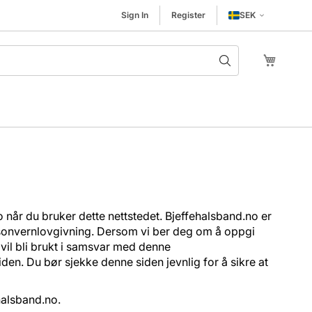
Sign In
Register
SEK
Skip to
My Cart
når du bruker dette nettstedet. Bjeffehalsband.no er
ersonvernlovgivning. Dersom vi ber deg om å oppgi
 vil bli brukt i samsvar med denne
en. Du bør sjekke denne siden jevnlig for å sikre at
halsband.no
.