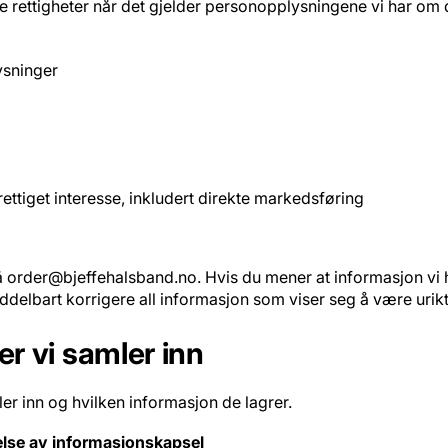
 rettigheter når det gjelder personopplysningene vi har om 
lysninger
rettiget interesse, inkludert direkte markedsføring
å
order@bjeffehalsband.no
. Hvis du mener at informasjon vi h
iddelbart korrigere all informasjon som viser seg å være urikt
r vi samler inn
er inn og hvilken informasjon de lagrer.
else av informasjonskapsel