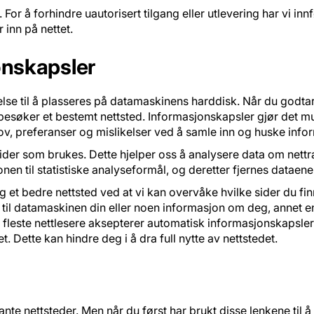
gg. For å forhindre uautorisert tilgang eller utlevering har vi i
 inn på nettet.
onskapsler
telse til å plasseres på datamaskinens harddisk. Når du godtar
u besøker et bestemt nettsted. Informasjonskapsler gjør det m
ehov, preferanser og mislikelser ved å samle inn og huske inf
 sider som brukes. Dette hjelper oss å analysere data om nettra
en til statistiske analyseformål, og deretter fjernes dataene
g et bedre nettsted ved at vi kan overvåke hvilke sider du fin
 til datamaskinen din eller noen informasjon om deg, annet 
 fleste nettlesere aksepterer automatisk informasjonskapsler,
. Dette kan hindre deg i å dra full nytte av nettstedet.
ante nettsteder. Men når du først har brukt disse lenkene til å