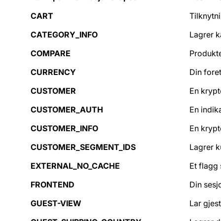
CART
Tilknytn
CATEGORY_INFO
Lagrer k
COMPARE
Produkte
CURRENCY
Din fore
CUSTOMER
En krypt
CUSTOMER_AUTH
En indik
CUSTOMER_INFO
En krypt
CUSTOMER_SEGMENT_IDS
Lagrer 
EXTERNAL_NO_CACHE
Et flagg
FRONTEND
Din sesj
GUEST-VIEW
Lar gjest