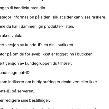
ingen til handlekurven din.
ategoriinformasjon på siden, slik at sider kan vises raskere.
ne du har i Sammenlign produkter-listen.
trukne valuta
ert versjon av kunde-ID-en din i butikken.
ator på om du for øyeblikket er logget inn i butikken.
ert versjon av kundegruppen du tilhører.
kundesegment-ID
 som indikerer om hurtigbufring er deaktivert eller ikke.
ons-ID på serveren.
er redigere sine bestillinger.