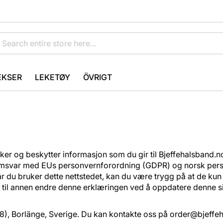
EKSER
LEKETØY
ÖVRIGT
 og beskytter informasjon som du gir til Bjeffehalsband.no 
s i samsvar med EUs personvernforordning (GDPR) og norsk p
år du bruker dette nettstedet, kan du være trygg på at de kun
 til annen endre denne erklæringen ved å oppdatere denne sid
), Borlänge, Sverige. Du kan kontakte oss på
order@bjeffe