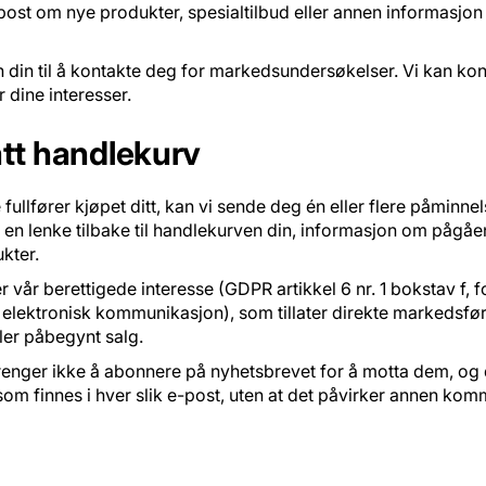
 om nye produkter, spesialtilbud eller annen informasjon som
 din til å kontakte deg for markedsundersøkelser. Vi kan kont
r dine interesser.
tt handlekurv
fullfører kjøpet ditt, kan vi sende deg én eller flere påmin
en lenke tilbake til handlekurven din, informasjon om pågåend
kter.
 vår berettigede interesse (GDPR artikkel 6 nr. 1 bokstav f, f
elektronisk kommunikasjon), som tillater direkte markedsfør
ler påbegynt salg.
 trenger ikke å abonnere på nyhetsbrevet for å motta dem, o
om finnes i hver slik e-post, uten at det påvirker annen kom