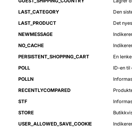
GUEST_SHIPPING_COUNTRY
Lagrer d
LAST_CATEGORY
Den sist
LAST_PRODUCT
Det nyes
NEWMESSAGE
Indikere
NO_CACHE
Indikerer
PERSISTENT_SHOPPING_CART
En lenke
POLL
ID-en til
POLLN
Informas
RECENTLYCOMPARED
Produkte
STF
Informas
STORE
Butikkvi
USER_ALLOWED_SAVE_COOKIE
Indikere