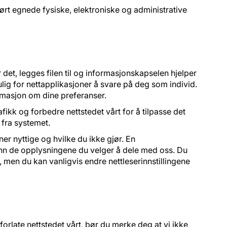
nnført egnede fysiske, elektroniske og administrative
 det, legges filen til og informasjonskapselen hjelper
ulig for nettapplikasjoner å svare på deg som individ.
ormasjon om dine preferanser.
fikk og forbedre nettstedet vårt for å tilpasse det
 fra systemet.
ner nyttige og hvilke du ikke gjør. En
enn de opplysningene du velger å dele med oss. Du
 men du kan vanligvis endre nettleserinnstillingene
 forlate nettstedet vårt, bør du merke deg at vi ikke