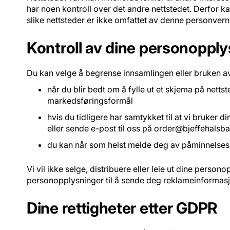
har noen kontroll over det andre nettstedet. Derfor ka
slike nettsteder er ikke omfattet av denne personvern
Kontroll av dine personopply
Du kan velge å begrense innsamlingen eller bruken a
når du blir bedt om å fylle ut et skjema på netts
markedsføringsformål
hvis du tidligere har samtykket til at vi bruke
eller sende e-post til oss på
order@bjeffehalsb
du kan når som helst melde deg av påminnelses
Vi vil ikke selge, distribuere eller leie ut dine persono
personopplysninger til å sende deg reklameinformasjon 
Dine rettigheter etter GDPR